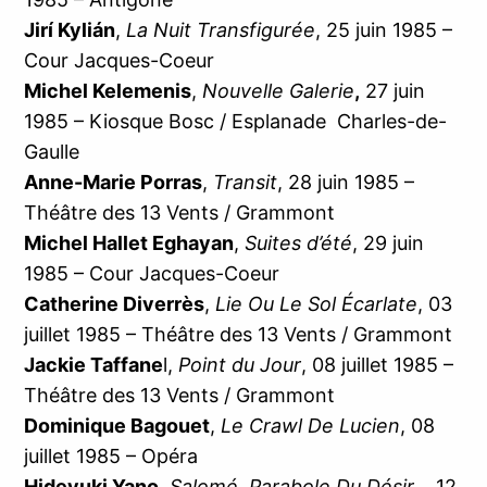
Jirí Kylián
,
La Nuit Transfigurée
, 25 juin 1985 –
Cour Jacques-Coeur
Michel Kelemenis
,
Nouvelle Galerie
,
27 juin
1985 – Kiosque Bosc / Esplanade Charles-de-
Gaulle
Anne-Marie Porras
,
Transit
, 28 juin 1985 –
Théâtre des 13 Vents / Grammont
Michel Hallet Eghayan
,
Suites d’été
, 29 juin
1985 – Cour Jacques-Coeur
Catherine Diverrès
,
Lie Ou Le Sol Écarlate
, 03
juillet 1985 – Théâtre des 13 Vents / Grammont
Jackie Taffane
l,
Point du Jour
, 08 juillet 1985 –
Théâtre des 13 Vents / Grammont
Dominique Bagouet
,
Le Crawl De Lucien
, 08
juillet 1985 – Opéra
Hideyuki Yano
,
Salomé, Parabole Du Désir
, , 12