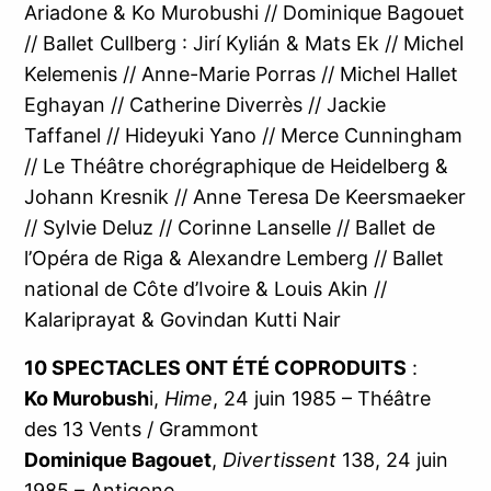
Ariadone & Ko Murobushi // Dominique Bagouet
// Ballet Cullberg : Jirí Kylián & Mats Ek // Michel
Kelemenis // Anne-Marie Porras // Michel Hallet
Eghayan // Catherine Diverrès // Jackie
Taffanel // Hideyuki Yano // Merce Cunningham
// Le Théâtre chorégraphique de Heidelberg &
Johann Kresnik // Anne Teresa De Keersmaeker
// Sylvie Deluz // Corinne Lanselle // Ballet de
l’Opéra de Riga & Alexandre Lemberg // Ballet
national de Côte d’Ivoire & Louis Akin //
Kalariprayat & Govindan Kutti Nair
10 SPECTACLES ONT ÉTÉ COPRODUITS
:
Ko Murobush
i,
Hime
, 24 juin 1985 – Théâtre
des 13 Vents / Grammont
Dominique Bagouet
,
Divertissent
138, 24 juin
1985 – Antigone